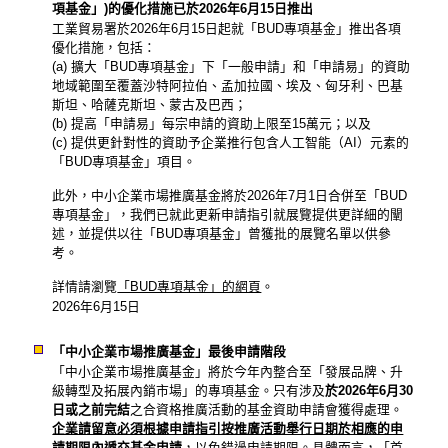
項基金」)的優化措施已於2026年6月15日推出
工業貿易署於2026年6月15日起就「BUD專項基金」推出各項
優化措施，包括：
(a) 擴大「BUD專項基金」下「一般申請」和「申請易」的資助
地域範圍至覆蓋沙特阿拉伯、孟加拉國、埃及、匈牙利、巴基
斯坦、哈薩克斯坦、蒙古及巴西；
(b) 提高「申請易」每宗申請的資助上限至15萬元；以及
(c) 提供更針對性的資助予企業推行包含人工智能（AI）元素的
「BUD專項基金」項目。
此外，中小企業市場推廣基金將於2026年7月1日合併至「BUD
專項基金」，我們已就此更新申請指引就展覽提供更詳細的闡
述，並提供以往「BUD專項基金」曾獲批的展覽名單以供參
考。
詳情請瀏覽
「BUD專項基金」的網頁
。
2026年6月15日
「中小企業市場推廣基金」最後申請階段
「中小企業市場推廣基金」將於今年內整合至「發展品牌、升
級轉型及拓展內銷市場」的專項基金。只有涉及
於2026年6月30
日或之前完結
之合資格推廣活動的基金資助申請會獲得處理。
企業請留意必須根據申請指引按推廣活動舉行日期於相應的申
請期限內遞交基金申請
，以免錯過申請期限。具體而言，「首