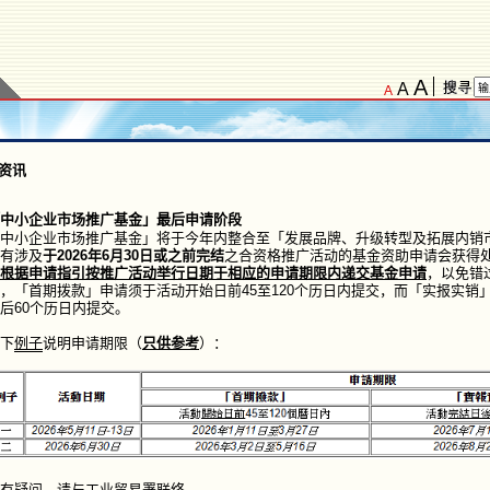
业贸易署于2026年6月15日起就「BUD专项基金」推出各项优化措施，包括：
a) 扩大「BUD专项基金」下「一般申请」和「申请易」的资助地域范围至覆盖
、埃及、匈牙利、巴基斯坦、哈萨克斯坦、蒙古及巴西；
b) 提高「申请易」每宗申请的资助上限至15万元；以及
c) 提供更针对性的资助予企业推行包含人工智能（AI）元素的「BUD专项基金
A
A
A
外，中小企业市场推广基金将于2026年7月1日合并至「BUD专项基金」，我
就展览提供更详细的阐述，并提供以往「BUD专项基金」曾获批的展览名单以
情请浏览
「BUD专项基金」的网页
。
资讯
026年6月15日
中小企业市场推广基金」最后申请阶段
中小企业市场推广基金」将于今年内整合至「发展品牌、升级转型及拓展内销
有涉及
于2026年6月30日或之前完结
之合资格推广活动的基金资助申请会获得
根据申请指引按推广活动举行日期于相应的申请期限内递交基金申请
，以免错
，「首期拨款」申请须于活动开始日前45至120个历日内提交，而「实报实销
后60个历日内提交。
下
例子
说明申请期限（
只供参考
）：
有疑问，请与工业贸易署联络。