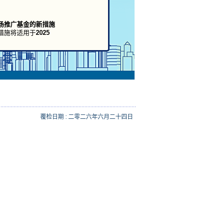
场推广基金的新措施
措施将适用于
2025
的执行实施新措施。
覆检日期 : 二零二六年六月二十四日
型及拓展内销市场的
续透过「申请易」参
。
已于2026年6月
沙特阿拉伯、孟加拉