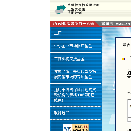
工
(
国
(
(
此
主页
引
详
重点
中小企业市场推广基金
2
「
工商机构支援基金
「
只
须
发展品牌、升级转型及拓
言
展内销市场的专项基金
日
适用于信贷保证计划的贷
以
款机构的表格 (申请期已
结束)
联络我们
如