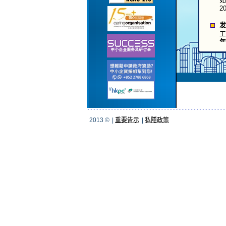
2
发
工
年
2
工
为
请
2
2013 ©
|
重要告示
|
私隱政策
「
专
自
与
2
「
1
工
(